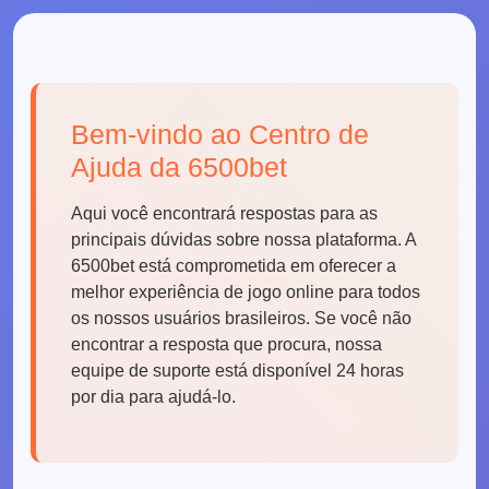
Bem-vindo ao Centro de
Ajuda da 6500bet
Aqui você encontrará respostas para as
principais dúvidas sobre nossa plataforma. A
6500bet está comprometida em oferecer a
melhor experiência de jogo online para todos
os nossos usuários brasileiros. Se você não
encontrar a resposta que procura, nossa
equipe de suporte está disponível 24 horas
por dia para ajudá-lo.