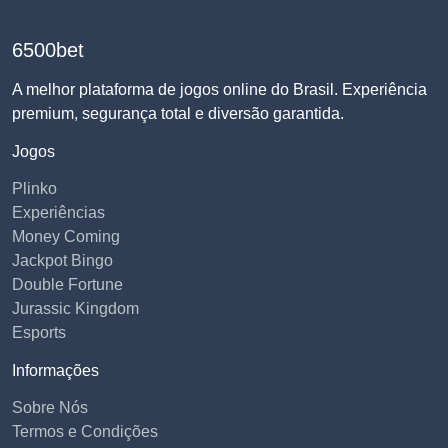
6500bet
A melhor plataforma de jogos online do Brasil. Experiência
premium, segurança total e diversão garantida.
Jogos
Plinko
Experiências
Money Coming
Jackpot Bingo
Double Fortune
Jurassic Kingdom
Esports
Informações
Sobre Nós
Termos e Condições