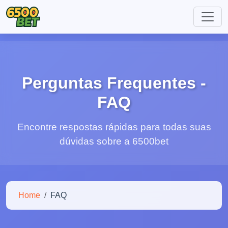
Perguntas Frequentes -
FAQ
Encontre respostas rápidas para todas suas
dúvidas sobre a 6500bet
Home
FAQ